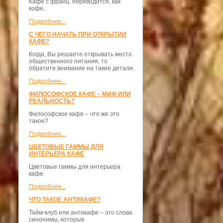
Кафе с франц. переводится, как
кофе.
Подробнее...
С ЧЕГО НАЧАТЬ ПРИ ОТКРЫТИИ
КАФЕ?
Когда, Вы решаете открывать место
общественного питания, то
обратите внимание на такие детали.
Подробнее...
ФИЛОСОФСКОЕ КАФЕ – МИФ ИЛИ
РЕАЛЬНОСТЬ?
Философское кафе – что же это
такое?
Подробнее...
ЦВЕТОВЫЕ ГАММЫ ДЛЯ
ИНТЕРЬЕРА КАФЕ
Цветовые гаммы для интерьера
кафе
Подробнее...
ЧТО ТАКОЕ АНТИКАФЕ?
Тайм-клуб или антикафе – это слова
синонимы, которые