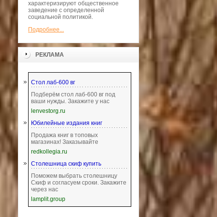
характеризируют общественное
заведение с определенной
социальной политикой.
Подробнее...
РЕКЛАМА
Стол лаб-600 вг
Подберём стол лаб-600 вг под
ваши нужды. Закажите у нас
lenvestorg.ru
Юбилейные издания книг
Продажа книг в топовых
магазинах! Заказывайте
redkollegia.ru
Столешница скиф купить
Поможем выбрать столешницу
Скиф и согласуем сроки. Закажите
через нас
lamplit.group