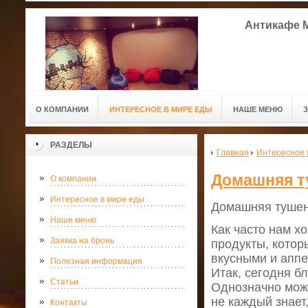
Антикафе M
О КОМПАНИИ
ИНТЕРЕСНОЕ В МИРЕ ЕДЫ
НАШЕ МЕНЮ
РАЗДЕЛЫ
Главная
Интересное 
Домашняя ту
О компании
Интересное в мире еды
Домашняя тушен
Наше меню
Как часто нам хо
Заявка на бронь
продукты, котор
вкусными и аппе
Полезная информация
Итак, сегодня б
Статьи
Однозначно можн
не каждый знает,
Контакты