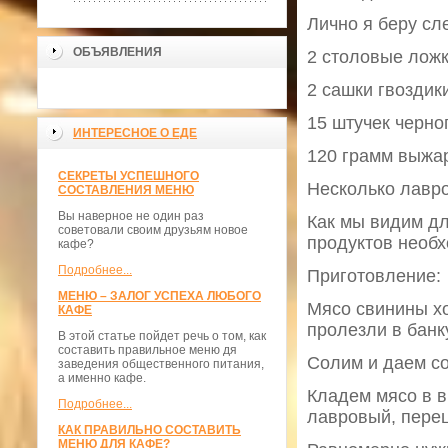
Лично я беру сл
ОБЪЯВЛЕНИЯ
2 столовые ложк
2 сашки гвоздик
15 штучек черно
ИНТЕРЕСНОЕ О ЕДЕ
120 грамм выжар
СЕКРЕТЫ УСПЕШНОГО
Несколько лавро
СОСТАВЛЕНИЯ МЕНЮ
Вы наверное не один раз
Как мы видим д
советовали своим друзьям новое
продуктов необ
кафе?
Подробнее...
Приготовление:
МЕНЮ – ЗАЛОГ УСПЕХА ЛЮБОГО
Мясо свинины х
КАФЕ
пролезли в банк
В этой статье пойдет речь о том, как
составить правильное меню дя
Солим и даем со
заведения общественного питания,
а именно кафе.
Кладем мясо в в
Подробнее...
лавровый, перец
КАК ПРАВИЛЬНО СОСТАВИТЬ
МЕНЮ ДЛЯ КАФЕ?