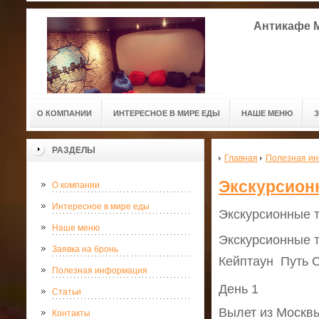
Антикафе M
О КОМПАНИИ
ИНТЕРЕСНОЕ В МИРЕ ЕДЫ
НАШЕ МЕНЮ
РАЗДЕЛЫ
Главная
Полезная и
Экскурсион
О компании
Интересное в мире еды
Экскурсионные 
Наше меню
Экскурсионные т
Заявка на бронь
Кейптаун  Путь 
Полезная информация
День 1
Статьи
Вылет из Москв
Контакты