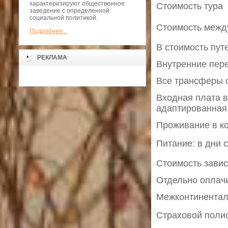
характеризируют общественное
Стоимость тура 
заведение с определенной
социальной политикой.
Стоимость между
Подробнее...
В стоимость пут
РЕКЛАМА
Внутренние пере
Все трансферы 
Входная плата в
адаптированная
Проживание в к
Питание: в дни с
Стоимость зависи
Отдельно оплач
Межконтинентал
Страховой полис: