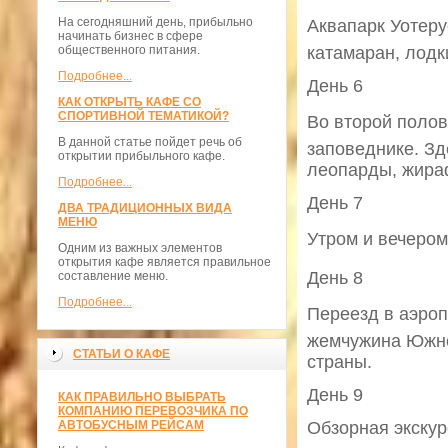
На сегодняшний день, прибыльно
Аквапарк Уотеру
начинать бизнес в сфере
общественного питания.
катамаран, лодки
Подробнее...
День 6
КАК ОТКРЫТЬ КАФЕ СО
СПОРТИВНОЙ ТЕМАТИКОЙ?
Во второй полов
В данной статье пойдет речь об
заповеднике. Зд
открытии прибыльного кафе.
леопарды, жира
Подробнее...
День 7
ДВА ТРАДИЦИОННЫХ ВИДА
МЕНЮ
Утром и вечером
Одним из важных элементов
открытия кафе является правильное
День 8
составление меню.
Подробнее...
Переезд в аэроп
жемчужина Южно
СТАТЬИ О КАФЕ
страны.
День 9
КАК ПРАВИЛЬНО ВЫБРАТЬ
КОМПАНИЮ ПЕРЕВОЗЧИКА ПО
АВТОБУСНЫМ РЕЙСАМ
Обзорная экскур