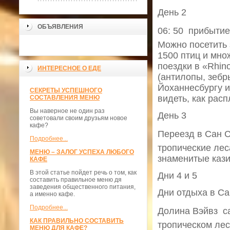
День 2
ОБЪЯВЛЕНИЯ
06: 50  прибыт
Можно посетить 
1500 птиц и мно
поездки в «Rhino
ИНТЕРЕСНОЕ О ЕДЕ
(антилопы, зебр
Йоханнесбургу и 
СЕКРЕТЫ УСПЕШНОГО
видеть, как рас
СОСТАВЛЕНИЯ МЕНЮ
Вы наверное не один раз
День 3
советовали своим друзьям новое
кафе?
Переезд в Сан С
Подробнее...
тропические лес
МЕНЮ – ЗАЛОГ УСПЕХА ЛЮБОГО
знаменитые кази
КАФЕ
В этой статье пойдет речь о том, как
Дни 4 и 5
составить правильное меню дя
заведения общественного питания,
Дни отдыха в Са
а именно кафе.
Подробнее...
Долина Вэйвз  
КАК ПРАВИЛЬНО СОСТАВИТЬ
тропическом лес
МЕНЮ ДЛЯ КАФЕ?