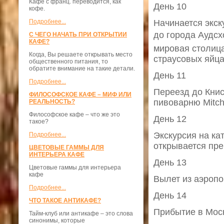
Кафе с франц. переводится, как
День 10
кофе.
Подробнее...
Начинается экск
до города Аудсхо
С ЧЕГО НАЧАТЬ ПРИ ОТКРЫТИИ
КАФЕ?
мировая столица
Когда, Вы решаете открывать место
страусовых яйца
общественного питания, то
обратите внимание на такие детали.
День 11
Подробнее...
Переезд до Книс
ФИЛОСОФСКОЕ КАФЕ – МИФ ИЛИ
пивоварню Mitch
РЕАЛЬНОСТЬ?
Философское кафе – что же это
День 12
такое?
Экскурсия на ка
Подробнее...
открывается пре
ЦВЕТОВЫЕ ГАММЫ ДЛЯ
ИНТЕРЬЕРА КАФЕ
День 13
Цветовые гаммы для интерьера
кафе
Вылет из аэропо
Подробнее...
День 14
ЧТО ТАКОЕ АНТИКАФЕ?
Прибытие в Моск
Тайм-клуб или антикафе – это слова
синонимы, которые