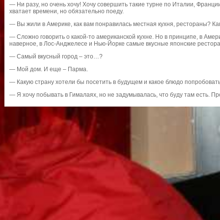
— Ни разу, но очень хочу! Хочу совершить такие турне по Италии, Франци
хватает времени, но обязательно поеду.
— Вы жили в Америке, как вам понравилась местная кухня, рестораны? Ка
— Сложно говорить о какой-то американской кухне. Но в принципе, в Амери
наверное, в Лос-Анджелесе и Нью-Йорке самые вкусные японские рестор
— Самый вкусный город – это…?
— Мой дом. И еще – Парма.
— Какую страну хотели бы посетить в будущем и какое блюдо попробоват
— Я хочу побывать в Гималаях, но не задумывалась, что буду там есть. 