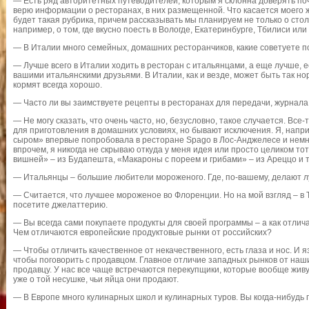
— Есть ряд авторитетных путеводителей, которым я склонна доверять поч
верю информации о ресторанах, в них размещенной. Что касается моего 
будет такая рубрика, причем рассказывать мы планируем не только о стол
например, о том, где вкусно поесть в Вологде, Екатеринбурге, Тбилиси или 
— В Италии много семейных, домашних ресторанчиков, какие советуете п
— Лучше всего в Италии ходить в ресторан с итальянцами, а еще лучше, 
вашими итальянскими друзьями. В Италии, как и везде, может быть так но
кормят всегда хорошо.
— Часто ли вы заимствуете рецепты в ресторанах для передачи, журнала 
— Не могу сказать, что очень часто, но, безусловно, такое случается. Вс
для приготовления в домашних условиях, но бывают исключения. Я, напри
сыром» впервые попробовала в ресторане Spago в Лос-Анджелесе и немно
впрочем, я никогда не скрываю откуда у меня идея или просто целиком тот
вишней» – из Будапешта, «Макароны с пореем и грибами» – из Ареццо и т
— Итальянцы – большие любители мороженого. Где, по-вашему, делают 
— Считается, что лучшее мороженое во Флоренции. Но на мой взгляд – в 
посетите джелаттерию.
— Вы всегда сами покупаете продукты для своей программы – а как отлич
Чем отличаются европейские продуктовые рынки от российских?
— Чтобы отличить качественное от некачественного, есть глаза и нос. И яз
чтобы поговорить с продавцом. Главное отличие западных рынков от наши
продавцу. У нас все чаще встречаются перекупщики, которые вообще живую
уже о той несушке, чьи яйца они продают.
— В Европе много кулинарных школ и кулинарных туров. Вы когда-нибудь