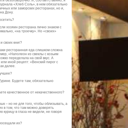
ти безоговорочно. И, соответственно, я
журнала «Хлеб Соль», в нем обязательно
ичных или заморских ресторанах, но и,
на Дону.
осетить?
если хозяин ресторана лично знаком с
рмально, «на троечку». Но «своих»
и своих книг?
е-таки ресторанная еда слишком сложна
мер, «Наполеон из свеклы с козьим
жко переделала на свой вкус. А
 или иной рецепт: «Венский пирог с
ак далее.
лучшее?
Турине. Будете там, обязательно
аете качественное от некачественного?
ык – но не для того, чтобы облизывать, а
х в том, что там можно доверять
 курицу в глаза не видели, не говоря
 посещали их?