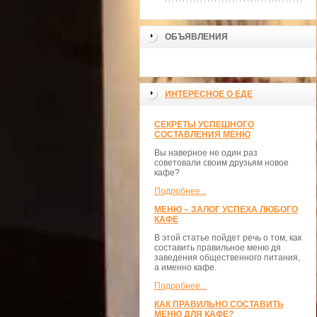
ОБЪЯВЛЕНИЯ
ИНТЕРЕСНОЕ О ЕДЕ
СЕКРЕТЫ УСПЕШНОГО
СОСТАВЛЕНИЯ МЕНЮ
Вы наверное не один раз
советовали своим друзьям новое
кафе?
Подробнее...
МЕНЮ – ЗАЛОГ УСПЕХА ЛЮБОГО
КАФЕ
В этой статье пойдет речь о том, как
составить правильное меню дя
заведения общественного питания,
а именно кафе.
Подробнее...
КАК ПРАВИЛЬНО СОСТАВИТЬ
МЕНЮ ДЛЯ КАФЕ?