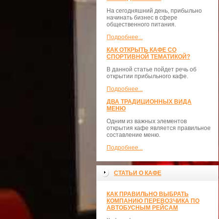
На сегодняшний день, прибыльно
начинать бизнес в сфере
общественного питания.
Подробнее...
КАК ОТКРЫТЬ КАФЕ СО
СПОРТИВНОЙ ТЕМАТИКОЙ?
В данной статье пойдет речь об
открытии прибыльного кафе.
Подробнее...
ДВА ТРАДИЦИОННЫХ ВИДА
МЕНЮ
Одним из важных элементов
открытия кафе является правильное
составление меню.
Подробнее...
СТАТЬИ О КАФЕ
КАК ПРАВИЛЬНО ВЫБРАТЬ
КОМПАНИЮ ПЕРЕВОЗЧИКА ПО
АВТОБУСНЫМ РЕЙСАМ