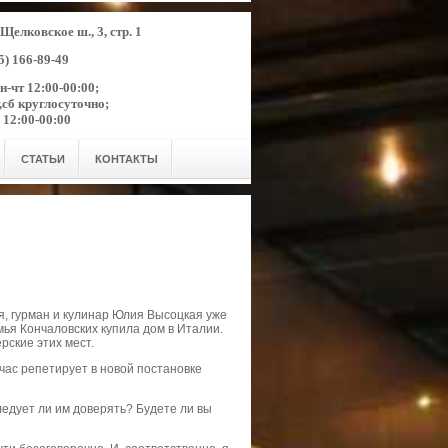
Щелковское ш., 3, стр. 1
5) 166-89-49
-чт 12:00-00:00;
глосуточно;
0-00:00
СТАТЬИ
КОНТАКТЫ
я, гурман и кулинар Юлия Высоцкая уже
мья Кончаловских купила дом в Италии.
рские этих мест.
час репетирует в новой постановке
ледует ли им доверять? Будете ли вы