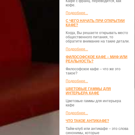
Кафе с франц. переводится, как
кофе.
Подробнее...
С ЧЕГО НАЧАТЬ ПРИ ОТКРЫТИИ
КАФЕ?
Когда, Вы решаете открывать место
общественного питания, то
обратите внимание на такие детали.
Подробнее...
ФИЛОСОФСКОЕ КАФЕ – МИФ ИЛИ
РЕАЛЬНОСТЬ?
Философское кафе – что же это
такое?
Подробнее...
ЦВЕТОВЫЕ ГАММЫ ДЛЯ
ИНТЕРЬЕРА КАФЕ
Цветовые гаммы для интерьера
кафе
Подробнее...
ЧТО ТАКОЕ АНТИКАФЕ?
Тайм-клуб или антикафе – это слова
синонимы, которые