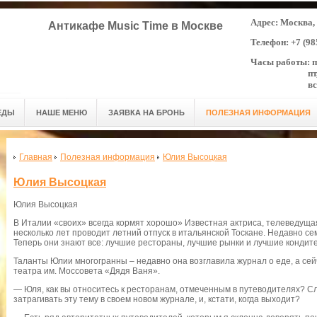
Адрес: Москва, 
Антикафе Music Time в Москве
Телефон: +7 (98
Часы работы: пн
пт,сб кру
вс 12:0
ЕДЫ
НАШЕ МЕНЮ
ЗАЯВКА НА БРОНЬ
ПОЛЕЗНАЯ ИНФОРМАЦИЯ
Главная
Полезная информация
Юлия Высоцкая
Юлия Высоцкая
Юлия Высоцкая
В Италии «своих» всегда кормят хорошо» Известная актриса, телеведуща
несколько лет проводит летний отпуск в итальянской Тоскане. Недавно се
Теперь они знают все: лучшие рестораны, лучшие рынки и лучшие кондите
Таланты Юлии многогранны – недавно она возглавила журнал о еде, а сей
театра им. Моссовета «Дядя Ваня».
— Юля, как вы относитесь к ресторанам, отмеченным в путеводителях? С
затрагивать эту тему в своем новом журнале, и, кстати, когда выходит?