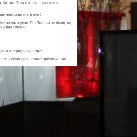
и, Китаю. Пока катастрофически не
кие запомнились и чем?
ке очень вкусно. Я в Японии не была, но,
аны вне Японии.
ь там в первую очередь?
Просто люблю кулинарные приключения.